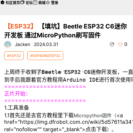
社区首页
论坛
商城
登录
【ESP32】
【填坑】Beetle ESP32 C6迷你
开发板 通过MicroPython刷写固件
0
Jacken
2024.03.31
#ESP32
#ESP8266/ESP32
上周终于收到了Beetle ESP32 C6迷你开发
本帖最后由 Jacken 于 2024-4-1 20:03 编辑
=======================
正片开始：
=======================
1.工具准备
1.1首先还是去官方教程里下载
<a
Micropython固件（
href="https://img.dfrobot.com.cn/wiki/5d57611a
rel="nofollow"" target="_blank">点击下载
）。