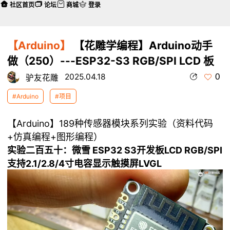
社区首页
论坛
商城
登录
【Arduino】
【花雕学编程】Arduino动手
做（250）---ESP32-S3 RGB/SPI LCD 板
0
2025.04.18
驴友花雕
#Arduino
#项目
【Arduino】189种传感器模块系列实验（资料代码
+仿真编程+图形编程）
实验二百五十：微雪 ESP32 S3开发板LCD RGB/SPI
支持2.1/2.8/4寸电容显示触摸屏LVGL