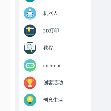
机器人
3D打印
教程
micro:bit
创客活动
创意生活