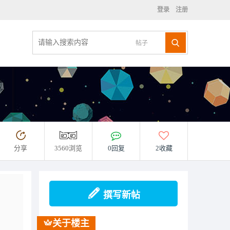
登录
注册
帖子
分享
3560浏览
0回复
2收藏
撰写新帖
关于楼主