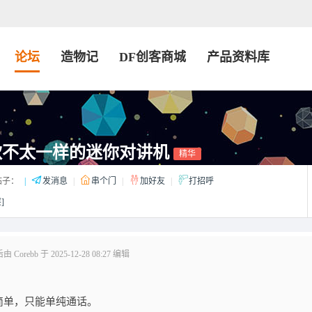
论坛
造物记
DF创客商城
产品资料库
一款不太一样的迷你对讲机
精华
帖子：
|
发消息
|
串个门
|
加好友
|
打招呼
]
Corebb 于 2025-12-28 08:27 编辑
简单，只能单纯通话。