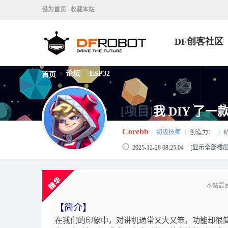
设为首页
收藏本站
DF创客社区
论坛
ESP32
首页
>
>
[项目]
我 DIY 了
Corebb
|
初级技师
|
创造力：
|
2025-12-28 08:25:04
[显示全部楼层
本帖最后由 
【简介】
在我们的印象中，对讲机通常又大又笨，功能却很