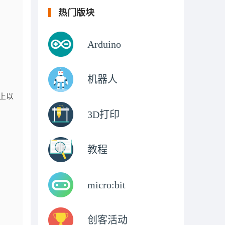
热门版块
Arduino
机器人
用上以
3D打印
教程
micro:bit
创客活动