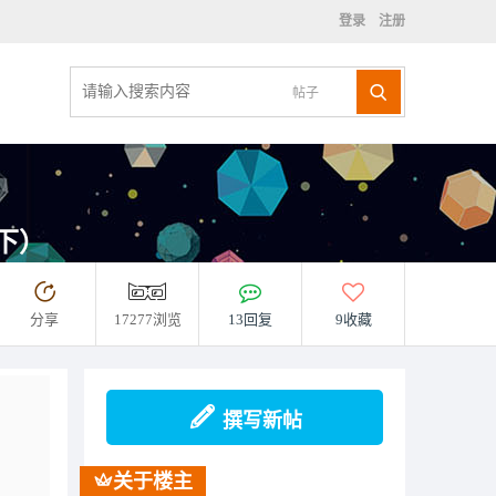
登录
注册
帖子
下）
分享
17277浏览
13回复
9收藏
撰写新帖
关于楼主