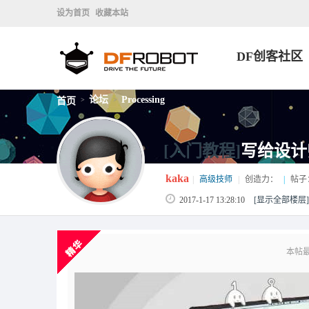
设为首页
收藏本站
DF创客社区
论坛
Processing
首页
>
>
[入门教程]
写给设计
kaka
|
高级技师
|
创造力：
|
帖子
2017-1-17 13:28:10
[显示全部楼层]
本帖最后