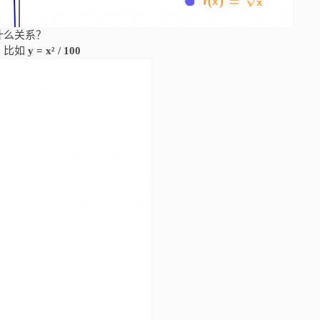
什么关系？
，比如
y = x² / 100