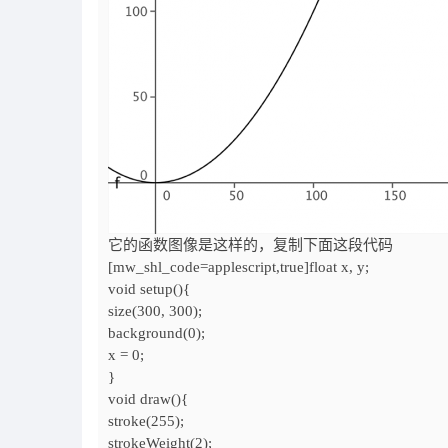
它的函数图像是这样的，复制下面这段代码
[mw_shl_code=applescript,true]float x, y;
void setup(){
size(300, 300);
background(0);
x = 0;
}
void draw(){
stroke(255);
strokeWeight(2);