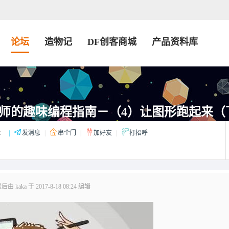
论坛
造物记
DF创客商城
产品资料库
师的趣味编程指南－（4）​让图形跑起来（
：
|
发消息
|
串个门
|
加好友
|
打招呼
由 kaka 于 2017-8-18 08:24 编辑