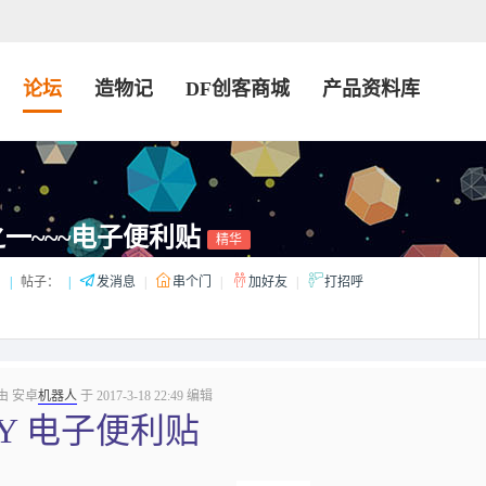
论坛
造物记
DF创客商城
产品资料库
一~~~电子便利贴
精华
：
|
帖子：
|
发消息
|
串个门
|
加好友
|
打招呼
由 安卓
机器人
于 2017-3-18 22:49 编辑
IY 电子便利贴