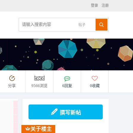
登录
注册
帖子
分享
9566浏览
6回复
0收藏
撰写新帖
关于楼主