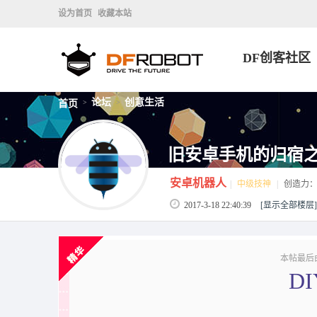
设为首页
收藏本站
DF创客社区
论坛
创意生活
首页
>
>
旧安卓手机的归宿之
安卓机器人
|
中级技神
|
创造力
2017-3-18 22:40:39
[显示全部楼层]
本帖最后
D