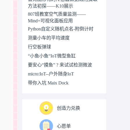
方法初探——K10展示
807班教室空气质量监测——
Mind+可视化面板应用
Python自定义随机点名-附倒计时
测量小车的平均速度
行空板弹球
“小鱼小鱼“IoT微型鱼缸
要安心“摸鱼” ? 来试试检测微波
micro:IoT--户外随身IoT
带你入坑 Maix Dock
创造力兑换
心愿单