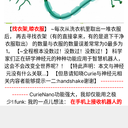
【
找衣架,晾衣服
】 ~每次从洗衣机里取出一堆衣服
后，
再去寻找衣架（有的直接拿来，有的是退下干净
衣服取出）
的数量与衣服的数量误差常常为0最多为
1。
【~全程根本
没数过！
没数过！
没数过！
】
科学
家们正在研学
神经元
的种种功能
应用于智慧机器人，
这会不会改变全世界呢？！
【特此声明：本文与神经
元没有什么关联...】
【但恳请知晓Curie
与神经元
相
关内容者能够提示一二
:handshake谢谢
】
----------
----------------------------------------------------
-------
CurieNano功能强大，我却仅能用之极
少!:funk:
我的一点儿想法：
在手机上接收机器人的
实时数据，并能无线控制它。
比如以下纸盒游戏机器
人的姿态数据：