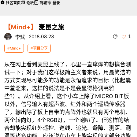
社区首页
论坛
商城
登录
【Mind+】
麦昆之旅
1
2018.08.23
李斌
#Mind+
#项目分享
从在网上看到麦昆上线了，心里一直痒痒的想搞台测
试一下；对于我们这样极简主义者来说，用最简洁的
方式实现尽可能多的功能是永恒追求的目标（比起囊
中羞涩来，这样的说法是不是会显得格调高雅
些?）。从介绍上看，这个小车上除了MICRO BIT板
以外，信号输入有超声波、红外和两个巡线传感器
了，输出除了板上自带的点阵外也就只有两个电机、
两个转向灯，4个RGB灯，一个喇叭了。但这样的结
合却能实现红外遥控、巡线、追光、避障、测距、测
温等诸多功能，应该说在小车上能实现的大部分功能