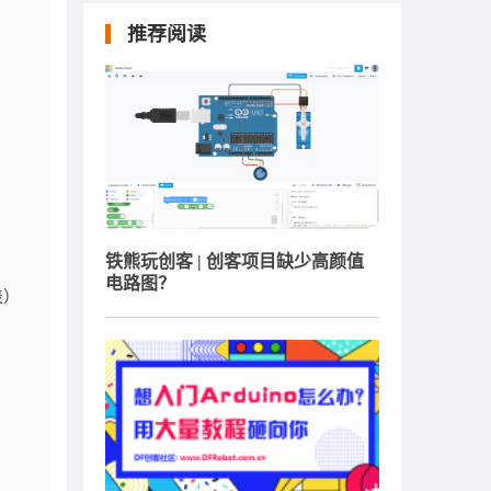
推荐阅读
铁熊玩创客 | 创客项目缺少高颜值
电路图？
表）