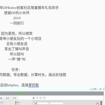
19年DFRobot创客社区限量猪年礼包到手
感谢DF的小伙伴
2019
一同前行
因为喜悦，所以微笑
是带小朋友玩的一个小项目
总有小朋友说
笑出了猪叫声音
所以就叫
一声“猪”叫
任务：
的数据，
导出数据，
计算时长，画出折线图
启动labplus，连接
掌控板