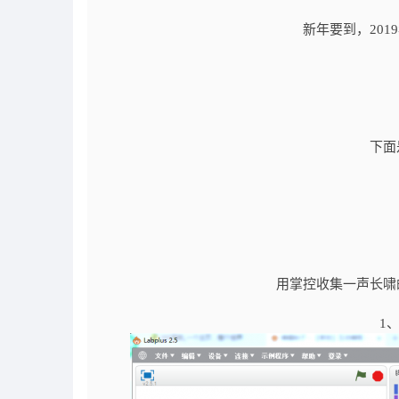
新年要到，
20
下面
用掌控收集一声长啸
1、