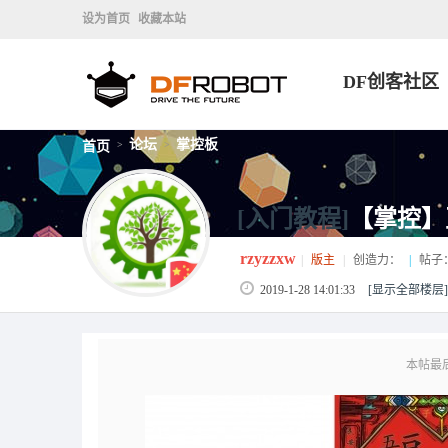
设为首页
收藏本站
DF创客社区
论坛
掌控板
首页
>
>
[入门教程]
【掌控】
rzyzzxw
|
版主
|
创造力：
|
帖子
2019-1-28 14:01:33
[显示全部楼层]
本帖最后由 