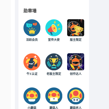
勋章墙
活跃会员
宣传大使
版主限定
牛X认证
老版主限定
创作达人
小蘑菇
蘑菇人
蘑菇老人