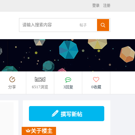
登录
注册
帖子
分享
6517浏览
3回复
0收藏
撰写新帖
关于楼主