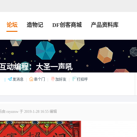
论坛
造物记
DF创客商城
产品资料库
互动编程：大圣一声吼
：
|
发消息
|
串个门
|
加好友
|
打招呼
rzyzzxw 于 2019-1-28 16:55 编辑