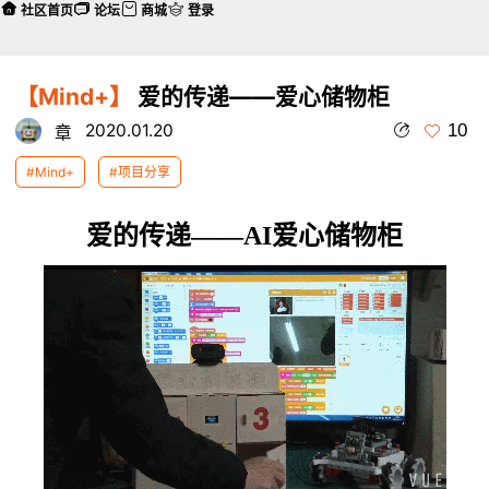
社区首页
论坛
商城
登录
【Mind+】
爱的传递——爱心储物柜
10
2020.01.20
章
#Mind+
#项目分享
爱的传递——AI爱心储物柜