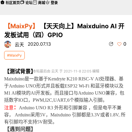
社区首页
论坛
商城
登录
【MaixPy】
【天天向上】Maixduino AI 开
发板试用（四）GPIO
0
2020.07.13
云天
#MaixPy
【测试背景】
本帖最后由 云天 于 2021-11-8 22:05 编辑
Maixduino是一款基于Kendryte K210 RISC-V AI处理器、基
于Arduino UNO形式并且板载ESP32 Wi-Fi 和蓝牙模块以及
M1 AI模块的AI开发板。
而且接口与Arduino UNO兼容，包
括数字IO口，PWM,I2C,UART,6个模拟输入引脚。
：
注意
Arduino UNO R3 外形和引脚兼容 ，但是电平不兼
容， Arduino采用5V，Maixduino 引脚都是3.3V或者1.8V, 所
有引脚均不支持5V耐受。
【遇到问题】