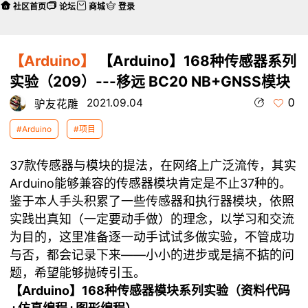
社区首页
论坛
商城
登录
【Arduino】
【Arduino】168种传感器系列
实验（209）---移远 BC20 NB+GNSS模块
0
2021.09.04
驴友花雕
#Arduino
#项目
37款传感器与模块的提法，在网络上广泛流传，其实
Arduino能够兼容的传感器模块肯定是不止37种的。
鉴于本人手头积累了一些传感器和执行器模块，依照
实践出真知（一定要动手做）的理念，以学习和交流
为目的，这里准备逐一动手试试多做实验，不管成功
与否，都会记录下来——小小的进步或是搞不掂的问
题，希望能够抛砖引玉。
【Arduino】168种传感器模块系列实验（资料代码