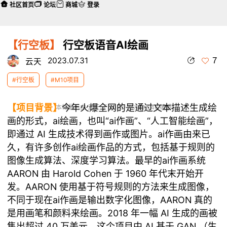
社区首页
论坛
商城
登录
【行空板】
行空板语音AI绘画
7
2023.07.31
云天
#行空板
#M10项目
【项目背景】
今年火爆全网的是通过文本描述生成绘
本帖最后由 云天 于 2023-7-31 16:46 编辑
画的形式，ai绘画，也叫“ai作画”、“人工智能绘画”，
即通过 AI 生成技术得到画作或图片。ai作画由来已
久，有许多创作ai绘画作品的方式，包括基于规则的
图像生成算法、深度学习算法。最早的ai作画系统
AARON 由 Harold Cohen 于 1960 年代末开始开
发。AARON 使用基于符号规则的方法来生成图像，
不同于现在ai作画是输出数字化图像，AARON 真的
是用画笔和颜料来绘画。2018 年一幅 AI 生成的画被
售出超过 40 万美元。这个项目中 AI 基于 GAN （生