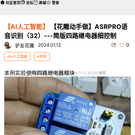
社区首页
论坛
商城
登录
【AI人工智能】
【花雕动手做】ASRPRO语
音识别（32）---简版四路继电器细控制
0
2024.01.12
驴友花雕
#AI人工智能
#项目
本例实验使用四路继电器模块
本帖最后由 驴友花雕 于 2024-1-12 20:00 编辑