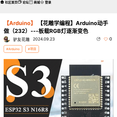
社区首页
论坛
商城
登录
【Arduino】
【花雕学编程】Arduino动手
做（232）---板载RGB灯逐渐变色
0
2024.09.23
驴友花雕
#Arduino
#项目