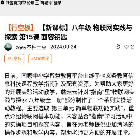
社区首页
论坛
商城
登录
【行空板】
【新课标】八年级 物联网实践与
探索 第15课 面容钥匙
2
2024.09.24
zoey不种土豆
#行空板
#M10教程
日前，国家中小学智慧教育平台上线了《义务教育信
本帖最后由 zoey不种土豆 于 2025-6-20 09:51 编辑
息科技课程教学指南》及配套资源，为帮助大家更好
的开展实验活动教学，蘑菇云针对“指南”里“物联网实
践与探索 八年级全一册”部分制作了一个系列实操活
动教程。主要选取“第三单元 简单物联功能实践”，重
点介绍物联网基本功能，内容贴合“指南”学习活动中
的实操项目和探究内容，旨在为老师提供更加清晰的
操作步骤和教学内容，帮助老师更方便的开展课堂。