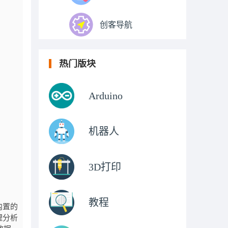
创客导航
热门版块
Arduino
机器人
3D打印
教程
内置的
理分析