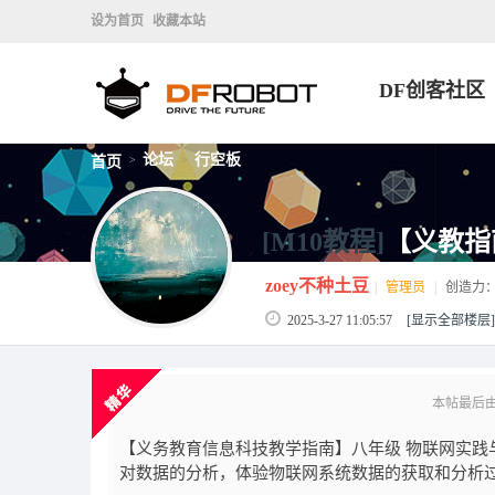
设为首页
收藏本站
DF创客社区
论坛
行空板
首页
>
>
[M10教程]
【义教指
zoey不种土豆
|
管理员
|
创造力
2025-3-27 11:05:57
[显示全部楼层]
本帖最后由 z
【义务教育信息科技教学指南】八年级 物联网实践
对数据的分析，体验物联网系统数据的获取和分析