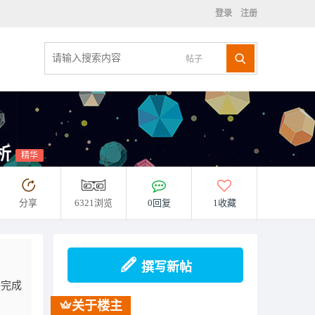
登录
注册
帖子
析
精华
分享
6321浏览
0回复
1收藏
撰写新帖
并完成
关于楼主