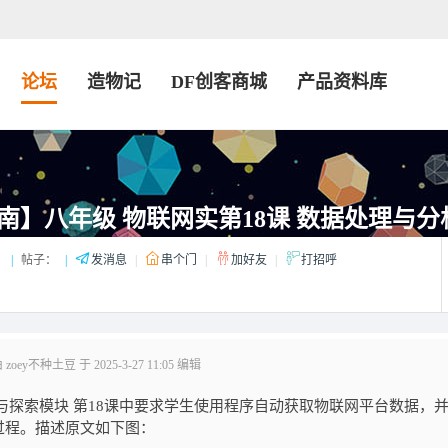
论坛
造物记
DF创客商城
产品资料库
南】八年级 物联网实第18课 数据处理与分
：
|
帖子：
|
发消息
|
串个门
|
加好友
|
打招呼
oey不种土豆 于 2025-3-27 11:05 编辑
与探索模块 第18课中要求学生使用程序自动获取物联网平台数据，
过程。描述原文如下图：