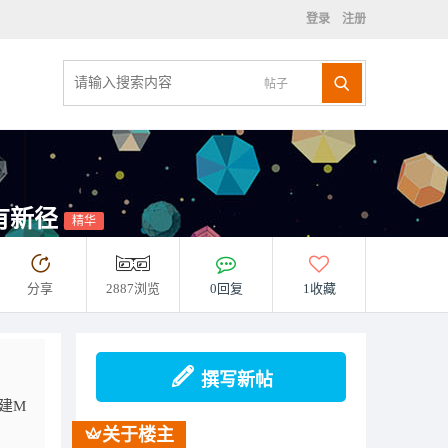
登录
注册
帖子
有新径
精华
分享
2887浏览
0回复
1收藏
撰写新帖
建M
关于楼主