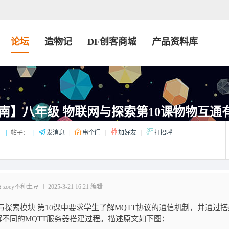
论坛
造物记
DF创客商城
产品资料库
南】八年级 物联网与探索第10课物物互通
：
|
帖子：
|
发消息
|
串个门
|
加好友
|
打招呼
oey不种土豆 于 2025-3-21 16:21 编辑
探索模块 第10课中要求学生了解MQTT协议的通信机制，并通过搭
解不同的MQTT服务器搭建过程。描述原文如下图：