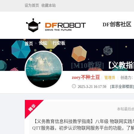
设为首页
收藏本站
DF创客社区
论坛
行空板
首页
>
>
[M10教程]
【义教指
zoey不种土豆
|
管理员
|
创造力
2025-3-21 16:17:59
[显示全部楼层]
本帖最后由 z
【义务教育信息科技教学指南】八年级 物联网实践与
QTT服务器，初步认识物联网服务平台的功能，了