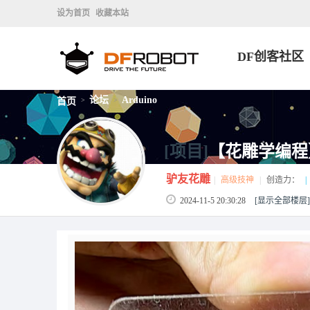
设为首页
收藏本站
DF创客社区
论坛
Arduino
首页
>
>
[项目]
【花雕学编程】A
驴友花雕
|
高级技神
|
创造力：
|
2024-11-5 20:30:28
[显示全部楼层]