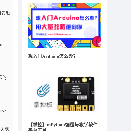
、背景颜
换
想入门Arduino怎么办？
示的
显示
【掌控】mPython编程与教学软件
时实现
平台汇总