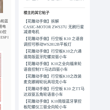
楼主的其它帖子
i和蓝
【花雕动手做】拆解
采用电
CASIC‑MOTOR ZWS37U 无刷行星
减速电机
D控
ESP I
【花雕动手做】行空板 K10 之语音
调控可移动WS2812B平板灯
【花雕动手做】行空板K10之六通
道简版蓝牙陀螺双驱小车
【花雕动手做】K10之全向福来轮
语音控制TT马达四驱小车
【花雕动手做】行空板K10之改装
麦克娜姆轮玩具坦克小车
【花雕动手做】行空板 K10 之TT马
达双驱五角轮语音小车
【花雕动手做】K10简版蓝牙掌控
板陀螺仪三驱全向轮小车