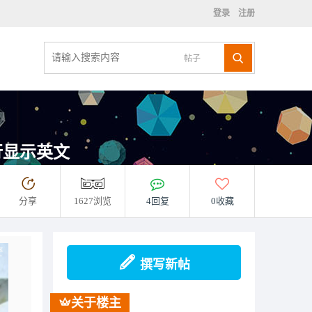
登录
注册
帖子
逐行显示英文
分享
1627浏览
4回复
0收藏
撰写新帖
关于楼主