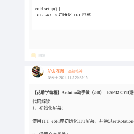
回复
驴友花雕
高级技神
发表于 2024-11-5 20:35:15
【花雕学编程】Arduino动手做（238）--ESP32 CY
代码解读
1、初始化屏幕：
使用TFT_eSPI库初始化TFT屏幕，并通过setRo