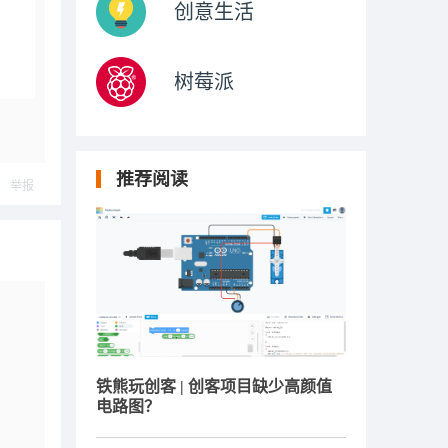
创意生活
树莓派
推荐阅读
举报
铁熊玩创客 | 创客项目缺少高颜值
电路图？