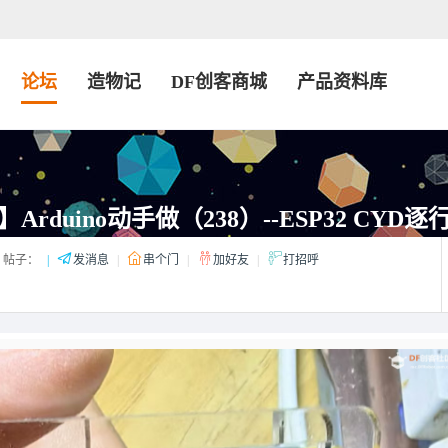
论坛
造物记
DF创客商城
产品资料库
rduino动手做（238）--ESP32 CYD
帖子：
|
发消息
|
串个门
|
加好友
|
打招呼