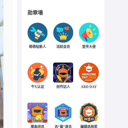
勋章墙
萌萌哒新人
活跃会员
宣传大使
牛X认证
创作达人
ARD DAY
摸鱼团员
志“童”道合
编辑选择奖