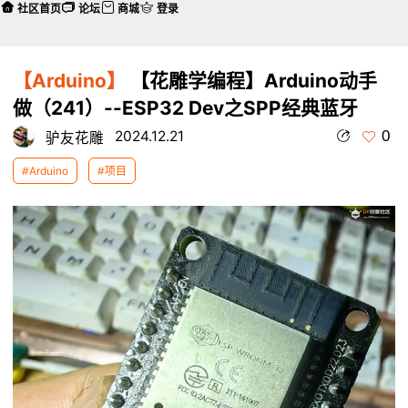
社区首页
论坛
商城
登录
【Arduino】
【花雕学编程】Arduino动手
做（241）--ESP32 Dev之SPP经典蓝牙
0
2024.12.21
驴友花雕
#Arduino
#项目