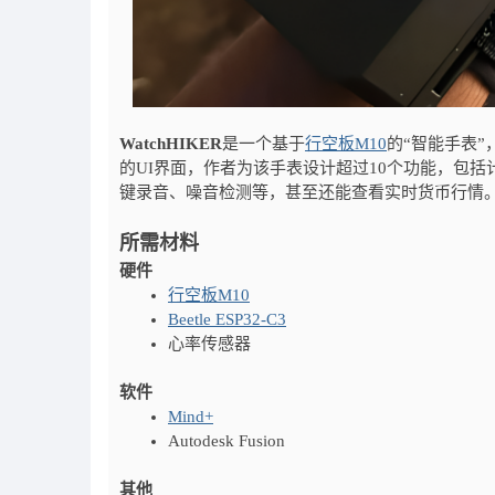
WatchHIKER
是一个基于
行空板M10
的“智能手表”
的UI界面，作者为该手表设计超过10个功能，包
键录音、噪音检测等，甚至还能查看实时货币行情
所需材料
硬件
行空板M10
Beetle ESP32-C3
心率传感器
软件
Mind+
Autodesk Fusion
其他