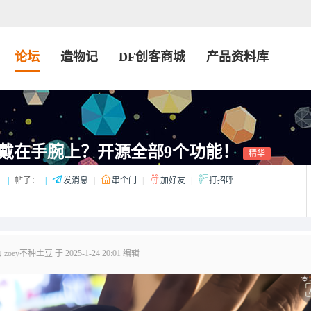
论坛
造物记
DF创客商城
产品资料库
戴在手腕上？开源全部9个功能！
精华
：
|
帖子：
|
发消息
|
串个门
|
加好友
|
打招呼
oey不种土豆 于 2025-1-24 20:01 编辑