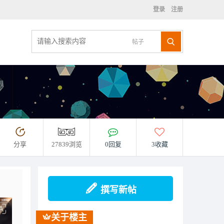
登录
注册
帖子
分享
27839浏览
0回复
3收藏
撰写新帖
关于楼主