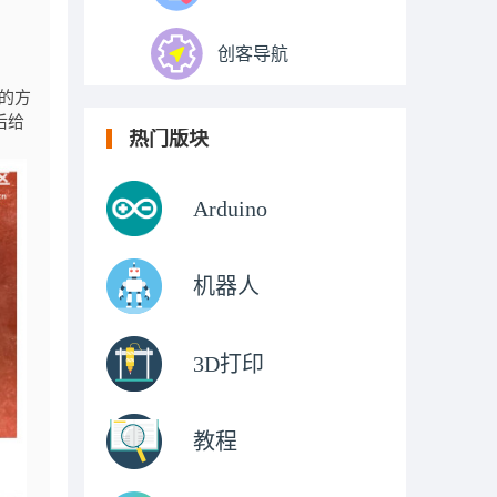
创客导航
外的方
后给
热门版块
Arduino
机器人
3D打印
教程