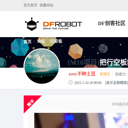
设为首页
收藏本站
DF创客社区
论坛
行空板
首页
>
>
[M10项目]
把行空板
zoey不种土豆
|
管理员
|
创造力
2025-1-24 20:00:00
[显示全部楼层]
本帖最后由 z