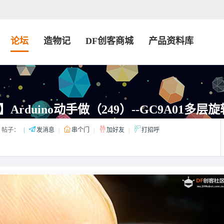
论坛
造物记
DF创客商城
产品资料库
Arduino动手做（249）--GC9A01多层
帖子：
|
发消息
|
串个门
|
加好友
|
打招呼