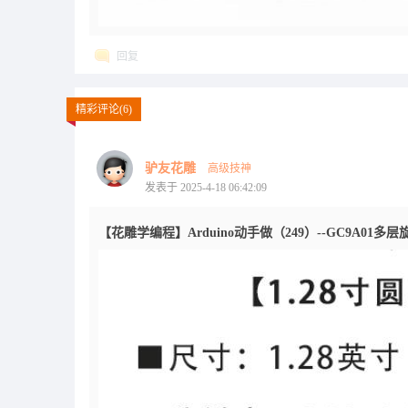
回复
精彩评论(6)
驴友花雕
高级技神
发表于 2025-4-18 06:42:09
【花雕学编程】Arduino动手做（249）--GC9A01多