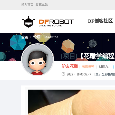
设为首页
收藏本站
DF创客社区
论坛
Arduino
首页
>
>
[项目]
【花雕学编程】
驴友花雕
|
高级技神
|
创造力：
|
2025-4-18 06:39:47
[显示全部楼层]