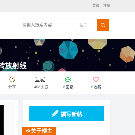
登录
注册
帖子
旋转放射线
分享
1408浏览
6回复
0收藏
撰写新帖
关于楼主