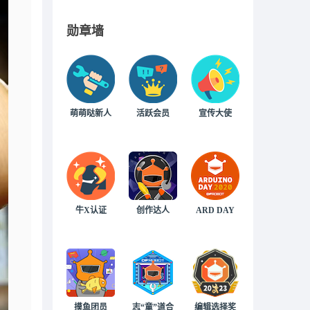
勋章墙
萌萌哒新人
活跃会员
宣传大使
牛X认证
创作达人
ARD DAY
摸鱼团员
志“童”道合
编辑选择奖