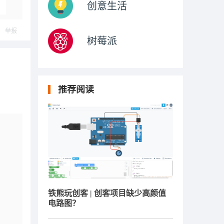
创意生活
举报
树莓派
推荐阅读
铁熊玩创客 | 创客项目缺少高颜值
电路图？