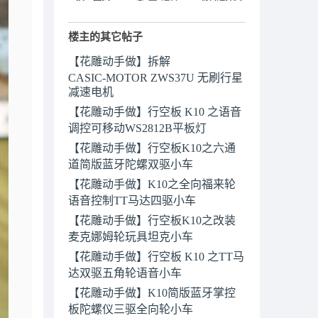
楼主的其它帖子
【花雕动手做】拆解
CASIC‑MOTOR ZWS37U 无刷行星
减速电机
【花雕动手做】行空板 K10 之语音
调控可移动WS2812B平板灯
【花雕动手做】行空板K10之六通
道简版蓝牙陀螺双驱小车
【花雕动手做】K10之全向福来轮
语音控制TT马达四驱小车
【花雕动手做】行空板K10之改装
麦克娜姆轮玩具坦克小车
【花雕动手做】行空板 K10 之TT马
达双驱五角轮语音小车
【花雕动手做】K10简版蓝牙掌控
板陀螺仪三驱全向轮小车