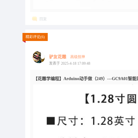
回复
精彩评论(6)
驴友花雕
高级技神
发表于 2025-4-18 17:09:48
【花雕学编程】Arduino动手做（249）---GC9A01智