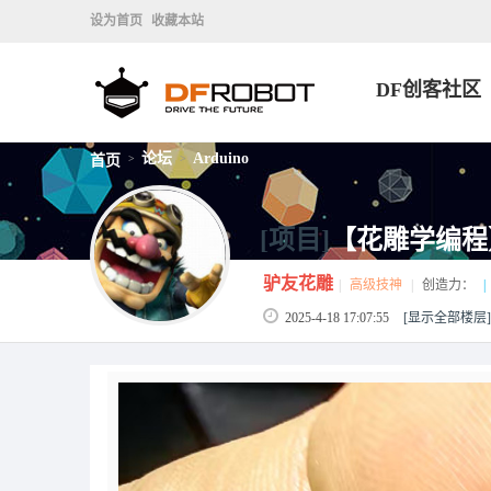
设为首页
收藏本站
DF创客社区
论坛
Arduino
首页
>
>
[项目]
【花雕学编程】A
驴友花雕
|
高级技神
|
创造力：
|
2025-4-18 17:07:55
[显示全部楼层]