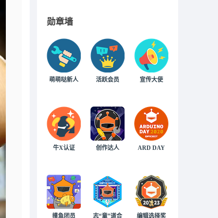
勋章墙
萌萌哒新人
活跃会员
宣传大使
牛X认证
创作达人
ARD DAY
摸鱼团员
志“童”道合
编辑选择奖