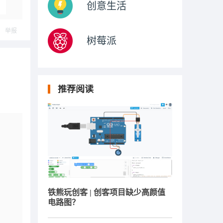
创意生活
举报
树莓派
推荐阅读
铁熊玩创客 | 创客项目缺少高颜值
电路图？