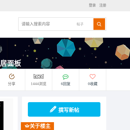
登录
注册
帖子
家居面板
分享
1444浏览
6回复
0收藏
撰写新帖
关于楼主