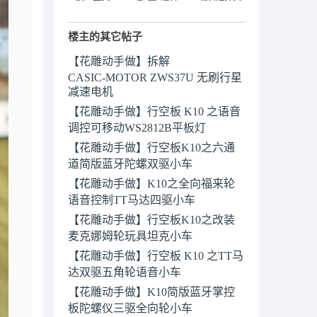
楼主的其它帖子
【花雕动手做】拆解
CASIC‑MOTOR ZWS37U 无刷行星
减速电机
【花雕动手做】行空板 K10 之语音
调控可移动WS2812B平板灯
【花雕动手做】行空板K10之六通
道简版蓝牙陀螺双驱小车
【花雕动手做】K10之全向福来轮
语音控制TT马达四驱小车
【花雕动手做】行空板K10之改装
麦克娜姆轮玩具坦克小车
【花雕动手做】行空板 K10 之TT马
达双驱五角轮语音小车
【花雕动手做】K10简版蓝牙掌控
板陀螺仪三驱全向轮小车