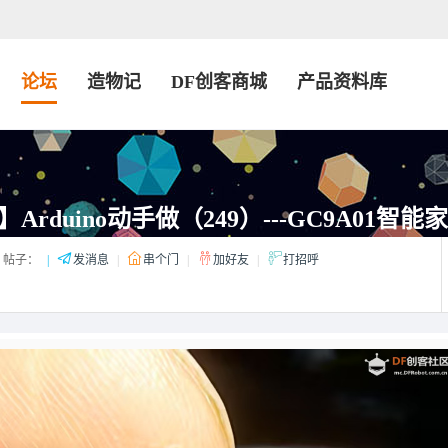
论坛
造物记
DF创客商城
产品资料库
rduino动手做（249）---GC9A01智能
帖子：
|
发消息
|
串个门
|
加好友
|
打招呼