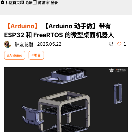
社区首页
论坛
商城
登录
【Arduino】
【Arduino 动手做】带有
ESP32 和 FreeRTOS 的微型桌面机器人
1
2025.05.22
驴友花雕
#Arduino
#项目
本帖最后由 驴友花雕 于 2025-6-5 05:53 编辑