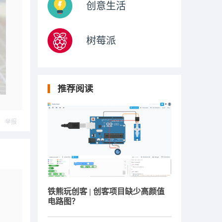
创意生活
树莓派
推荐阅读
举报
铁熊玩创客 | 创客项目缺少高颜值
电路图？