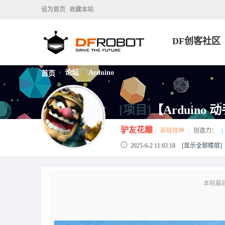
设为首页
收藏本站
DF创客社区
论坛
Arduino
首页
>
>
[项目]
【Arduino
驴友花雕
|
高级技神
|
创造力：
|
2025-6-2 11:03:18
[显示全部楼层]
本帖最后由