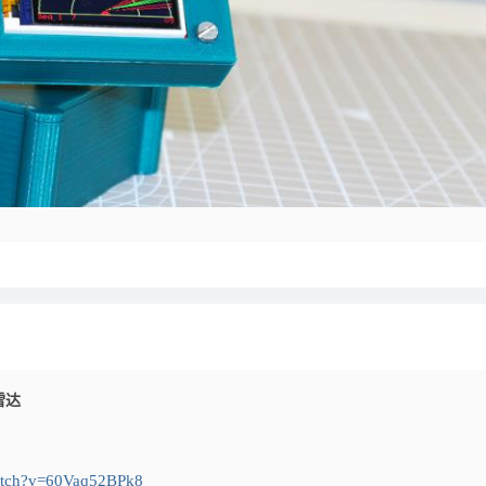
雷达
watch?v=60Vaq52BPk8