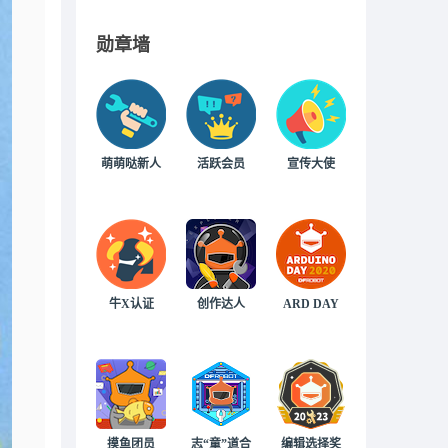
勋章墙
萌萌哒新人
活跃会员
宣传大使
牛X认证
创作达人
ARD DAY
摸鱼团员
志“童”道合
编辑选择奖