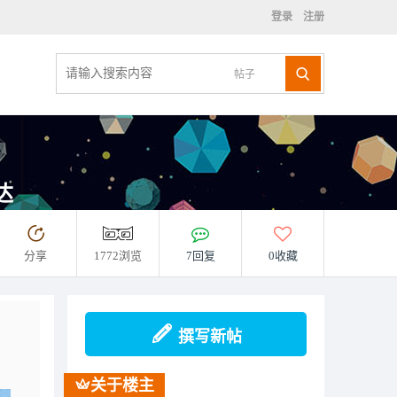
登录
注册
帖子
达
分享
1772浏览
7回复
0收藏
撰写新帖
关于楼主