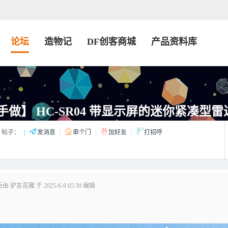
论坛
造物记
DF创客商城
产品资料库
 动手做】 HC-SR04 带显示屏的迷你紧凑型雷
帖子：
|
发消息
|
串个门
|
加好友
|
打招呼
 驴友花雕 于 2025-6-9 05:39 编辑