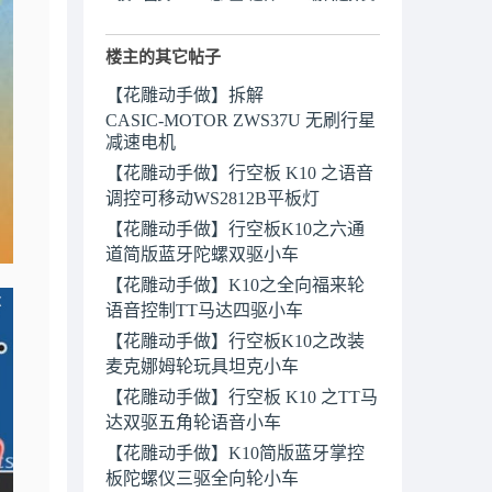
楼主的其它帖子
【花雕动手做】拆解
CASIC‑MOTOR ZWS37U 无刷行星
减速电机
【花雕动手做】行空板 K10 之语音
调控可移动WS2812B平板灯
【花雕动手做】行空板K10之六通
道简版蓝牙陀螺双驱小车
【花雕动手做】K10之全向福来轮
语音控制TT马达四驱小车
【花雕动手做】行空板K10之改装
麦克娜姆轮玩具坦克小车
【花雕动手做】行空板 K10 之TT马
达双驱五角轮语音小车
【花雕动手做】K10简版蓝牙掌控
板陀螺仪三驱全向轮小车