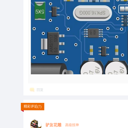
回复
精彩评论(7)
驴友花雕
高级技神