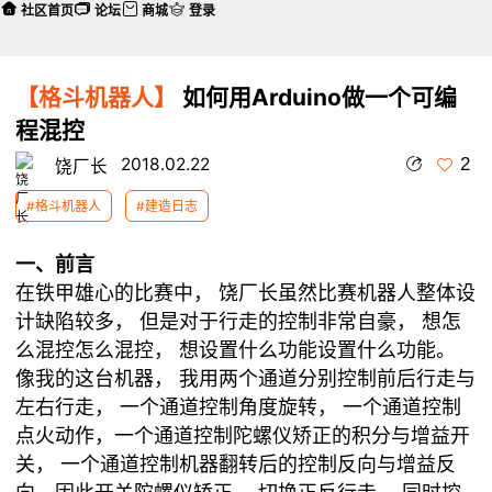
社区首页
论坛
商城
登录
【格斗机器人】
如何用Arduino做一个可编
程混控
2
2018.02.22
饶厂长
#格斗机器人
#建造日志
一、前言
在铁甲雄心的比赛中， 饶厂长虽然比赛机器人整体设
计缺陷较多， 但是对于行走的控制非常自豪， 想怎
么混控怎么混控， 想设置什么功能设置什么功能。
像我的这台机器， 我用两个通道分别控制前后行走与
左右行走， 一个通道控制角度旋转， 一个通道控制
点火动作，一个通道控制陀螺仪矫正的积分与增益开
关， 一个通道控制机器翻转后的控制反向与增益反