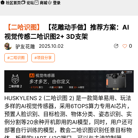
社区首页
论坛
商城
登录
【二哈识图】
【花雕动手做】推荐方案：AI
视觉传感二哈识图2+ 3D支架
0
2025.10.02
驴友花雕
#二哈识图
#项目分享
本帖最后由 驴友花雕 于 2025-10-2 08:23 编辑
HUSKYLENS 2 (二哈识图 2) 是一款简单易用、玩法
多样的AI视觉传感器，采用6TOPS算力专用AI芯片，
预置人脸识别、目标检测、物体分类、姿态识别、实
例分割等20余种开机即用的AI模型，同时，用户还可
部署自行训练的模型，教会二哈识图识别任意目标物