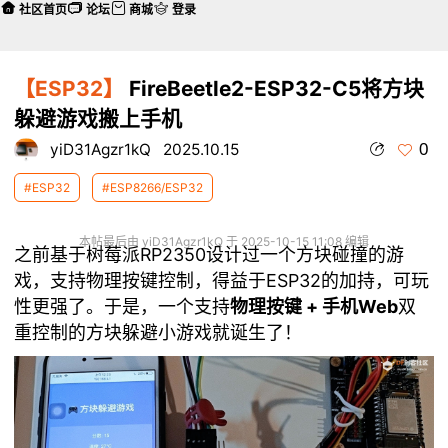
社区首页
论坛
商城
登录
【ESP32】
FireBeetle2-ESP32-C5将方块
躲避游戏搬上手机
0
yiD31Agzr1kQ
2025.10.15
#ESP32
#ESP8266/ESP32
本帖最后由 yiD31Agzr1kQ 于 2025-10-15 11:08 编辑
之前基于树莓派RP2350设计过一个方块碰撞的游
戏，支持物理按键控制，得益于ESP32的加持，可玩
性更强了。于是，一个支持
物理按键 + 手机Web
双
重控制的方块躲避小游戏就诞生了！