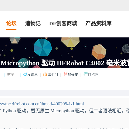
论坛
造物记
DF创客商城
产品资料库
 Micropython 驱动 DFRobot C4002 毫米
：
|
帖子：
|
发消息
|
串个门
|
加好友
|
打招呼
ps://mc.dfrobot.com.cn/thread-400205-1-1.html
 Python 驱动，暂无原生 Micropython 驱动，但二者语法相近，