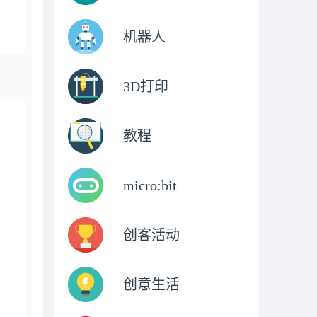
机器人
3D打印
教程
micro:bit
创客活动
创意生活