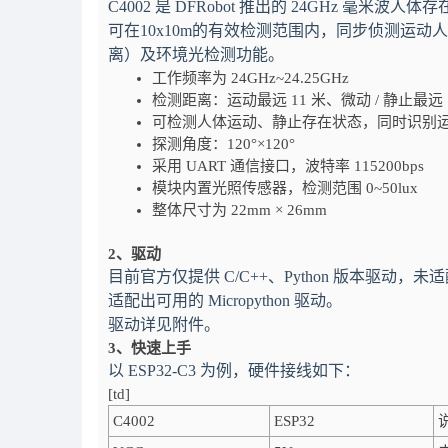
C4002 是 DFRobot 推出的 24GHz 
可在10x10m的有效检测范围内，同步侦测运动
离）及环境光检测功能。
工作频率为 24GHz~24.25GHz
检测距离：运动最远 11 米、微动 / 静止最远
可检测人体运动、静止存在状态，同时识别
探测角度：120°×120°
采用 UART 通信接口，波特率 115200bps
模块内置光照传感器，检测范围 0~50lux
整体尺寸为 22mm × 26mm
2、驱动
目前官方仅提供 C/C++、Python 版本驱动，未适配
适配出可用的 Micropython 驱动。
驱动详见附件。
3、快速上手
以 ESP32-C3 为例，硬件接线如下：
[td]
C4002
ESP32