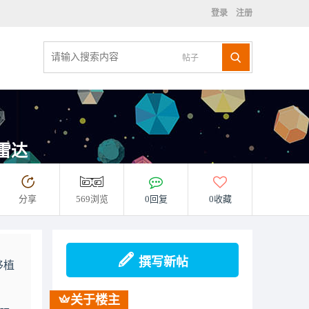
登录
注册
帖子
波雷达
分享
569浏览
0回复
0收藏
撰写新帖
移植
关于楼主