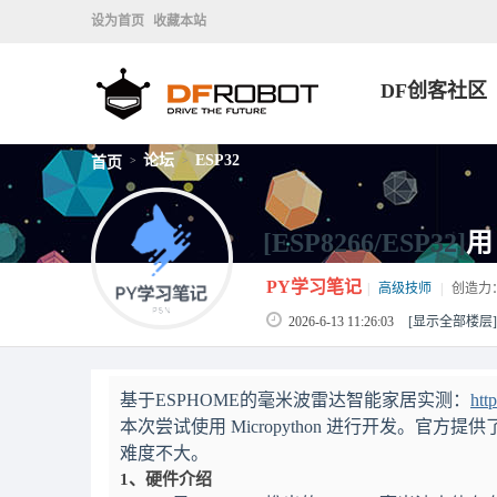
设为首页
收藏本站
DF创客社区
论坛
ESP32
首页
>
>
[ESP8266/ESP32]
用
PY学习笔记
|
高级技师
|
创造力
2026-6-13 11:26:03
[显示全部楼层]
基于ESPHOME的毫米波雷达智能家居实测：
htt
本次尝试使用 Micropython 进行开发。官方提供了
难度不大。
1、硬件介绍