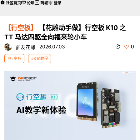
社区首页
论坛
商城
登录
【行空板】
【花雕动手做】行空板 K10 之
TT 马达四驱全向福来轮小车
0
2026.07.03
驴友花雕
#行空板
#K10教程