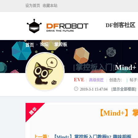
设为首页
收藏本站
DF创客社区
论坛
掌控板
首页
>
>
[掌控板入门]
Min
EVE
|
高级技匠
|
创造力：
|
帖子
2019-3-1 15:47:04
[显示全部楼层]
【Mind+
上一篇：
【Mind+】掌控板入门教程02 趣味相框