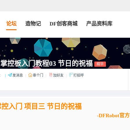
论坛
造物记
DF创客商城
产品资料库
d+ 掌控板入门教程03 节日的祝福
精华
：
|
发消息
|
串个门
|
加好友
|
打招呼
】掌控入门 项目三 节日的祝福
-DFRobot官