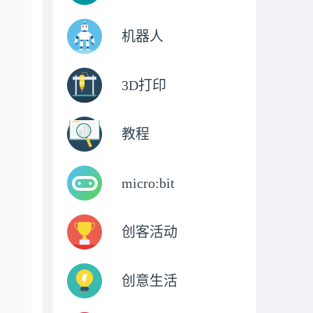
机器人
3D打印
教程
micro:bit
创客活动
创意生活