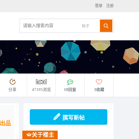
登录
注册
帖子
分享
47195浏览
18回复
3收藏
撰写新帖
方出品
关于楼主