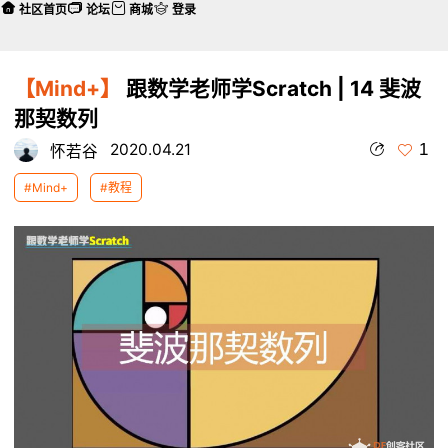
社区首页
论坛
商城
登录
【Mind+】
跟数学老师学Scratch | 14 斐波
那契数列
1
2020.04.21
怀若谷
#Mind+
#教程