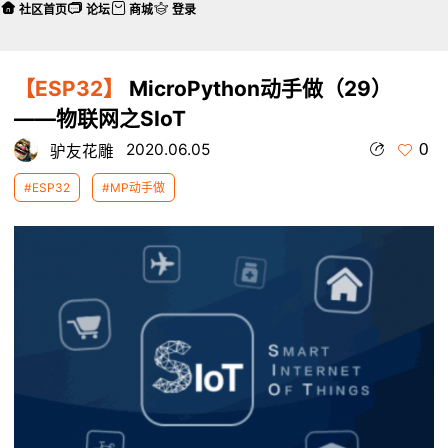
社区首页
论坛
商城
登录
【ESP32】
MicroPython动手做（29）
——物联网之SIoT
0
2020.06.05
驴友花雕
#ESP32
#MP动手做