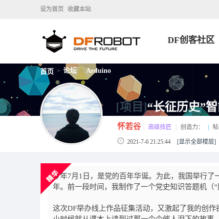
设为首页
收藏本站
DF创客社区
论坛
Arduino
首页
>
>
[项目]
“长征历史”
怀若谷
|
高级技匠
|
创造力：
|
帖
2021-7-6 21:25:44
[显示全部楼层]
今年7月1日，是党的百年华诞。为此，我国举行了
年。前一段时间，我制作了一个党史知识答题机（“
这次DF举办线上作品征集活动，又激起了我的创