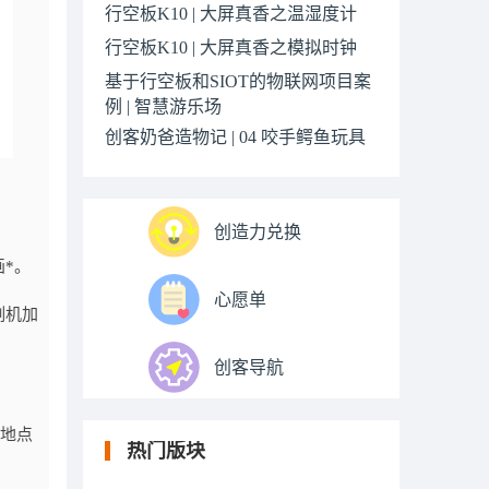
行空板K10 | 大屏真香之温湿度计
行空板K10 | 大屏真香之模拟时钟
基于行空板和SIOT的物联网项目案
例 | 智慧游乐场
创客奶爸造物记 | 04 咬手鳄鱼玩具
创造力兑换
*。
心愿单
割机加
创客导航
的地点
热门版块