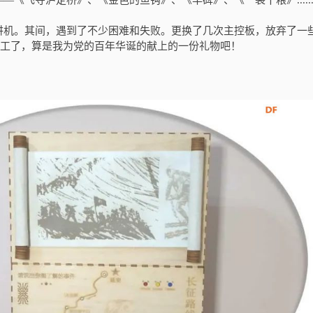
《飞夺泸定桥》、《金色的鱼钩》、《丰碑》、《一袋干粮》.....
讲机。其间，遇到了不少困难和失败。更换了几次主控板，放弃了一
1日完工了，算是我为党的百年华诞的献上的一份礼物吧！