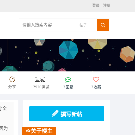
登录
注册
帖子
分享
12920浏览
2回复
2收藏
穿全
撰写新帖
因为
关于楼主