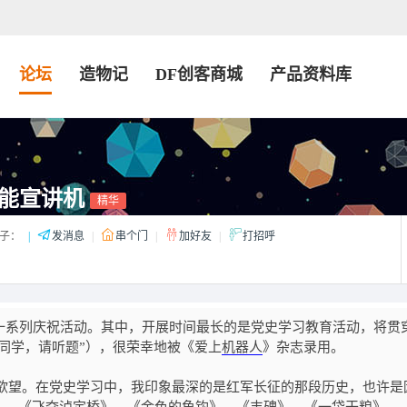
论坛
造物记
DF创客商城
产品资料库
智能宣讲机
精华
子：
|
发消息
|
串个门
|
加好友
|
打招呼
一系列庆祝活动。其中，开展时间最长的是党史学习教育活动，将贯
同学，请听题”），很荣幸地被《爱上
机器人
》杂志录用。
作欲望。在党史学习中，我印象最深的是红军长征的那段历史，也许是