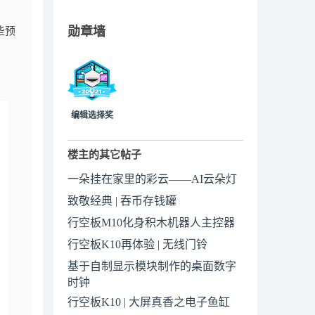
.
勋章墙
些预
编辑选择奖
楼主的其它帖子
一朵挂在家里的彩云——AI云朵灯
致敬经典 | 吞币存钱罐
行空板M10化身积木机器人主控器
行空板K10再体验 | 无线门铃
基于自制显示模块制作的桌面数字
时钟
行空板K10 | 大屏真香之电子鱼缸