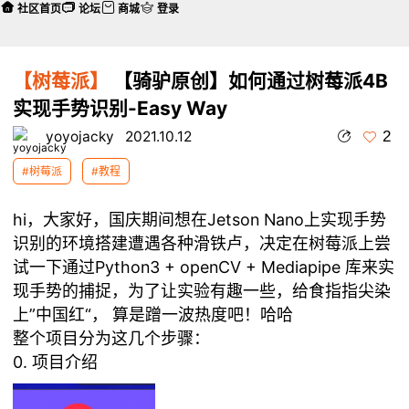
社区首页
论坛
商城
登录
【树莓派】
【骑驴原创】如何通过树莓派4B
实现手势识别-Easy Way
2
yoyojacky
2021.10.12
#树莓派
#教程
hi，大家好，国庆期间想在Jetson Nano上实现手势
识别的环境搭建遭遇各种滑铁卢，决定在树莓派上尝
试一下通过Python3 + openCV + Mediapipe 库来实
现手势的捕捉，为了让实验有趣一些，给食指指尖染
上”中国红“， 算是蹭一波热度吧！哈哈
整个项目分为这几个步骤：
0. 项目介绍