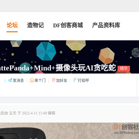
论坛
造物记
DF创客商城
产品资料库
attePanda+Mind+摄像头玩AI贪吃蛇
精华
：
|
发消息
|
串个门
|
加好友
|
打招呼
由 云天 于 2022-4-11 15:49 编辑