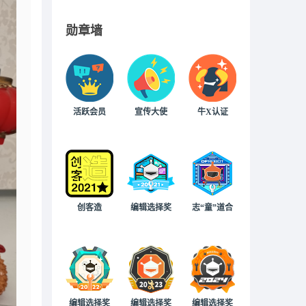
勋章墙
活跃会员
宣传大使
牛X认证
创客造
编辑选择奖
志“童”道合
编辑选择奖
编辑选择奖
编辑选择奖