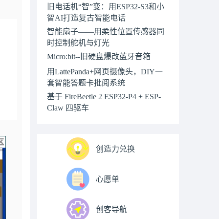
旧电话机“智”变：用ESP32-S3和小
智AI打造复古智能电话
智能扇子——用柔性位置传感器同
时控制舵机与灯光
Micro:bit--旧硬盘爆改蓝牙音箱
用LattePanda+网页摄像头，DIY一
套智能答题卡批阅系统
基于 FireBeetle 2 ESP32-P4 + ESP-
Claw 四驱车
创造力兑换
心愿单
创客导航