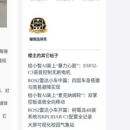
编辑选择奖
尖每接
楼主的其它帖子
戏结
给小智AI装上“暴力心脏”：ESP32-
C3语音控制无刷电机
ROS2雷达小车中篇：四层车身搭建
与简易避障实现
测、对
给小智AI装上“麦克纳姆轮”：双掌
控板语音全向移动
的媒体
ROS2雷达小车开篇：树莓派4B装
。它
系统与RPLIDAR C1配置全记录
大屏可视化校园气象站