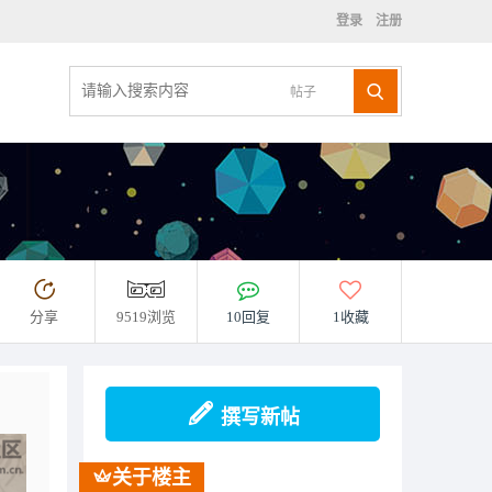
登录
注册
帖子
分享
9519浏览
10回复
1收藏
撰写新帖
关于楼主