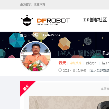
设为首页
收藏本站
DF创客社区
论坛
LattePanda
首页
>
>
[AI人工智能教程]
L
云天
|
中级技神
|
创造力：
|
帖子
2022-4-11 15:49:09
[显示全部楼层]
本帖最后