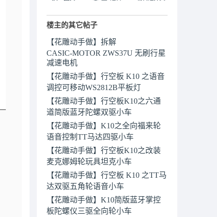
楼主的其它帖子
【花雕动手做】拆解
CASIC‑MOTOR ZWS37U 无刷行星
减速电机
【花雕动手做】行空板 K10 之语音
调控可移动WS2812B平板灯
【花雕动手做】行空板K10之六通
道简版蓝牙陀螺双驱小车
【花雕动手做】K10之全向福来轮
语音控制TT马达四驱小车
【花雕动手做】行空板K10之改装
麦克娜姆轮玩具坦克小车
【花雕动手做】行空板 K10 之TT马
达双驱五角轮语音小车
【花雕动手做】K10简版蓝牙掌控
板陀螺仪三驱全向轮小车