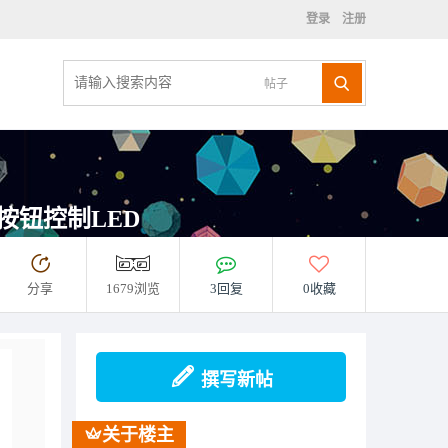
登录
注册
帖子
AM按钮控制LED
分享
1679浏览
3回复
0收藏
撰写新帖
关于楼主