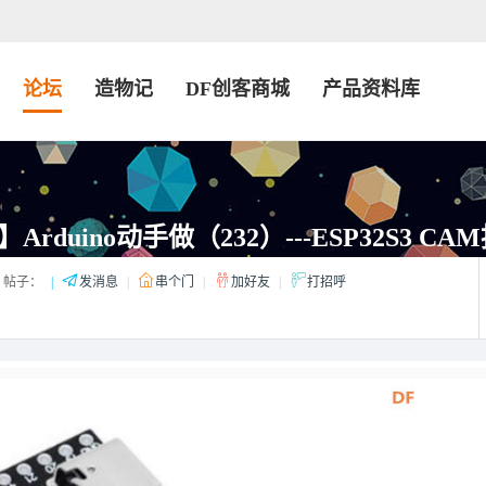
论坛
造物记
DF创客商城
产品资料库
rduino动手做（232）---ESP32S3 C
帖子：
|
发消息
|
串个门
|
加好友
|
打招呼