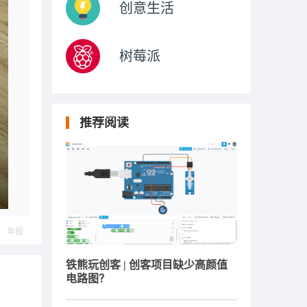
创意生活
树莓派
推荐阅读
举报
铁熊玩创客 | 创客项目缺少高颜值
电路图？