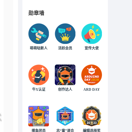
勋章墙
萌萌哒新人
活跃会员
宣传大使
牛X认证
创作达人
ARD DAY
摸鱼团员
志“童”道合
编辑选择奖