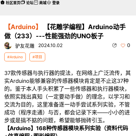
社区首页
论坛
商城
登录
【Arduino】
【花雕学编程】Arduino动手
做（233）---性能强劲的UNO板子
0
2024.10.02
驴友花雕
#Arduino
#项目
37款传感器与执行器的提法，在网络上广泛流传，其
实Arduino能够兼容的传感器模块肯定是不止这37种
的。鉴于本人手头积累了一些传感器和执行器模块，
依照实践出真知（一定要动手做）的理念，以学习和
交流为目的，这里准备逐一动手尝试系列实验，不管
成功（程序走通）与否，都会记录下来——小小的进
步或是搞不掂的问题，希望能够抛砖引玉。
【Arduino】168种传感器模块系列实验（资料代码