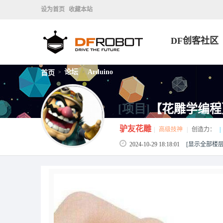
设为首页
收藏本站
DF创客社区
论坛
Arduino
首页
>
>
[项目]
【花雕学编程】A
驴友花雕
|
高级技神
|
创造力：
|
2024-10-29 18:18:01
[显示全部楼层