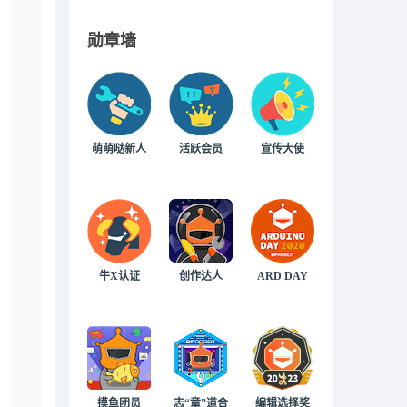
勋章墙
萌萌哒新人
活跃会员
宣传大使
牛X认证
创作达人
ARD DAY
摸鱼团员
志“童”道合
编辑选择奖