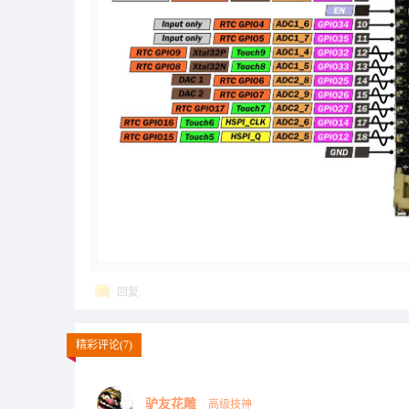
回复
精彩评论(7)
驴友花雕
高级技神