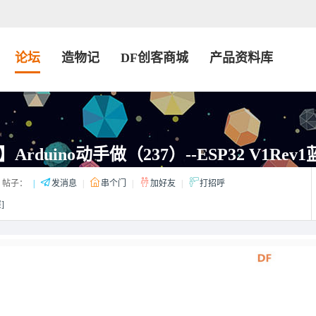
论坛
造物记
DF创客商城
产品资料库
rduino动手做（237）--ESP32 V1Rev
帖子：
|
发消息
|
串个门
|
加好友
|
打招呼
]