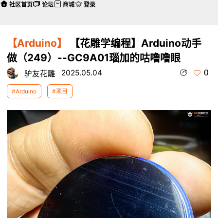
社区首页
论坛
商城
登录
【Arduino】
【花雕学编程】Arduino动手
做（249）--GC9A01瑙加的咕噜噜眼
0
2025.05.04
驴友花雕
#Arduino
#项目