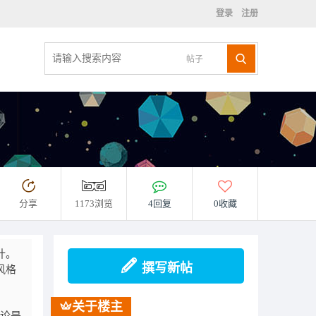
登录
注册
帖子
分享
1173浏览
4回复
0收藏
计。
撰写新帖
风格
关于楼主