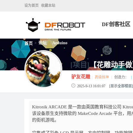
设为首页
收藏本站
DF创客社区
论坛
Arduino
首页
>
>
[项目]
【花雕动手做】
驴友花雕
|
高级技神
|
创造力：
|
2025-9-13 16:01:07
[显示全部楼层]
Kitronik ARCADE 是一款由英国教育科技公司
该设备原生支持微软的 MakeCode Arcade 平台
的街机游戏。