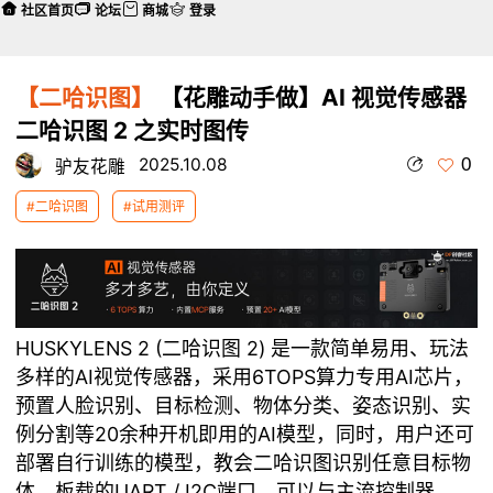
社区首页
论坛
商城
登录
【二哈识图】
【花雕动手做】AI 视觉传感器
二哈识图 2 之实时图传
0
2025.10.08
驴友花雕
#二哈识图
#试用测评
HUSKYLENS 2 (二哈识图 2) 是一款简单易用、玩法
多样的AI视觉传感器，采用6TOPS算力专用AI芯片，
预置人脸识别、目标检测、物体分类、姿态识别、实
例分割等20余种开机即用的AI模型，同时，用户还可
部署自行训练的模型，教会二哈识图识别任意目标物
体。板载的UART / I2C端口，可以与主流控制器