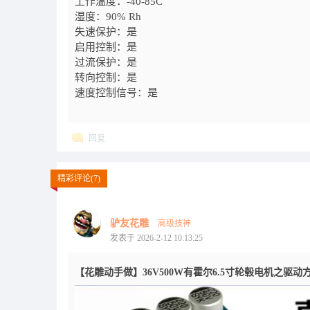
工作温度：-40-85C
湿度：90% Rh
失速保护：是
启用控制：是
过流保护：是
转向控制：是
速度控制信号：是
回复
精彩评论(7)
驴友花雕
高级技神
发表于 2026-2-12 10:13:25
【花雕动手做】36V500W有霍尔6.5寸轮毂电机之驱动