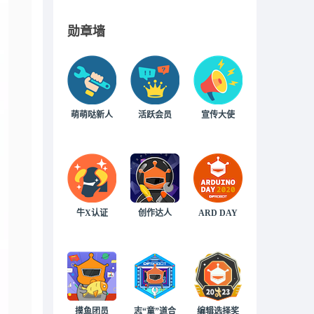
勋章墙
萌萌哒新人
活跃会员
宣传大使
牛X认证
创作达人
ARD DAY
摸鱼团员
志“童”道合
编辑选择奖