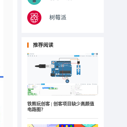
树莓派
推荐阅读
铁熊玩创客 | 创客项目缺少高颜值
电路图？