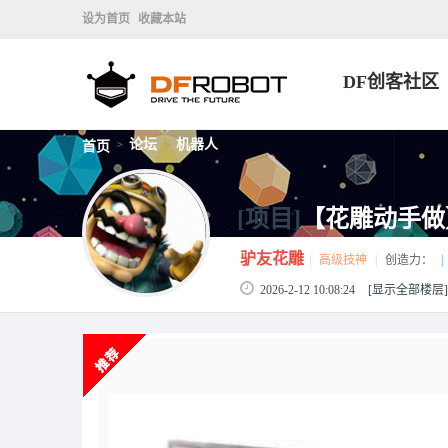
设为首页
收藏本站
DF创客社区
论坛
机器人
首页
>
>
[项目]
【花雕动手做】
驴友花雕
|
高级技神
|
创造力：
|
2026-2-12 10:08:24
[显示全部楼层]