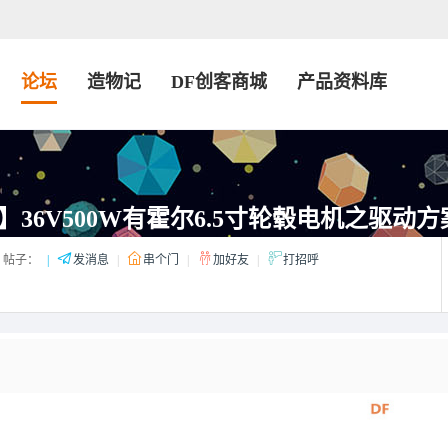
论坛
造物记
DF创客商城
产品资料库
36V500W有霍尔6.5寸轮毂电机之驱动方
帖子：
|
发消息
|
串个门
|
加好友
|
打招呼