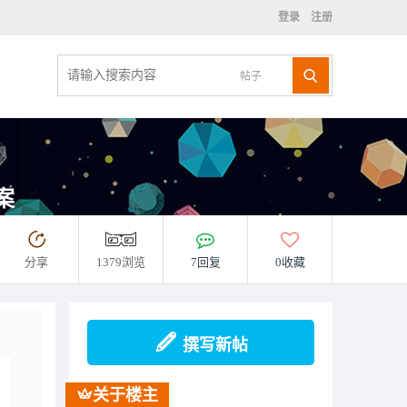
登录
注册
帖子
案
分享
1379浏览
7回复
0收藏
撰写新帖
关于楼主