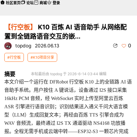
社区首页
论坛
商城
登录
【行空板】
K10 百炼 AI 语音助手 从网络配
置到全链路语音交互的嵌...
0
topdog
2026.06.13
#行空板
#K10项目分享
摘要
本帖最后由 topdog 于 2026-6-14 03:44 编辑
本文介绍一个运行在 DFRobot 行空板 K10 上的全链路 AI 语
音助手系统。用户按住 A 键说话，设备通过 I2S 接口采集
16kHz PCM 音频，经 WebSocket 实时上传至阿里云百炼
ASR 引擎进行语音识别；识别结果送入通义千问大语言模
型（LLM）生成回复文本；再经由百炼 TTS 引擎合成为
WAV 音频流，最终通过 I2S TX 通道驱动 NS4168 功放播
报。全程无需手机或云端中转——ESP32-S3 一颗芯片完成