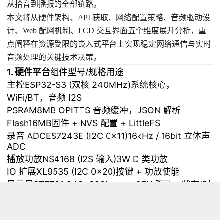
从拾音到播报的全部链路。
本文将从硬件架构、API 获取、网络配置策略、音频驱动设
计、Web 配网机制、LCD 交互界面五个维度展开分析，重
点阐释在资源受限的嵌入式平台上实现稳定网络通信与实时
音频处理的关键技术决策。
1. 硬件平台
组件型号/规格用途
主控ESP32-S3 (双核 240MHz)系统核心，
WiFi/BT，音频 I2S
PSRAM8MB OPITTS 音频缓冲，JSON 解析
Flash16MB固件 + NVS 配置 + LittleFS
录音 ADCES7243E (I2C 0x11)16kHz / 16bit 立体声
ADC
播放功放NS4168 (I2S 输入)3W D 类功放
IO 扩展XL9535 (I2C 0x20)按键 + 功放使能
显示屏ST7701 240×320LovyanGFX 驱动，状态/对
话展示
存储microSD (SPI)录音 PCM + TTS WAV + 对话历