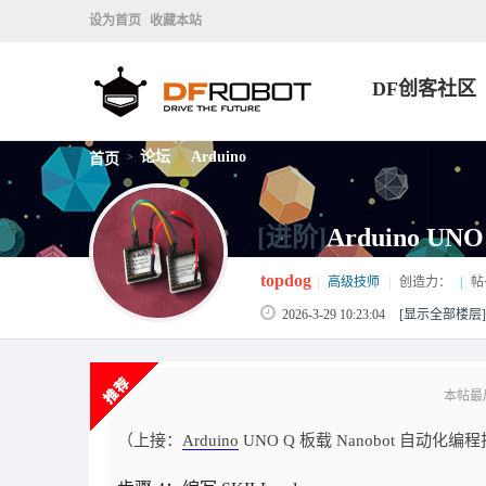
设为首页
收藏本站
DF创客社区
论坛
Arduino
首页
>
>
[进阶]
Arduino U
topdog
|
高级技师
|
创造力：
|
帖
2026-3-29 10:23:04
[显示全部楼层]
本帖最后由
（上接：
Arduino
UNO Q 板载 Nanobot 自动化