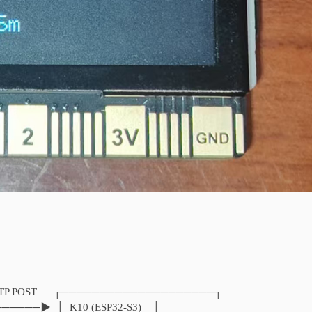
TTP POST ┌────────────────────┐
───────▶ │ K10 (ESP32-S3) │