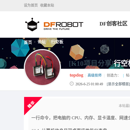
设为首页
收藏本站
DF创客社区
论坛
行空板
首页
>
>
[K10项目分享]
行空
topdog
|
高级技师
|
创造力：
|
帖
2026-6-25 01:00:49
[显示全部楼层]
本帖最后由
一行命令，把电脑的 CPU、内存、显卡温度、网速全部