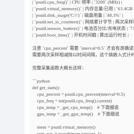
| `psutil.cpu_freq()` | CPU 频率 | `3200` (MHz) |
| `psutil.virtual_memory()` | 内存总量/已用 | `63.4GB /
| `psutil.disk_usage('C:\\')` | 磁盘用量 | `48.3%` |
| `psutil.net_io_counters()` | 网络累计字节 | 两次采
| `psutil.sensors_battery()` | 电池百分比/充电状态 | `71
| `psutil.boot_time()` | 开机时间戳 | 算出运行时长 |
注意 `cpu_percent` 需要 `interval=0.5` 
需要两次采样相减除以时间间隔，这个搞嵌入式计
完整采集函数大概长这样：
```python
def get_stats():
cpu_percent = psutil.cpu_percent(interval=0.5)
cpu_freq = int(psutil.cpu_freq().current)
cpu_temp = _get_cpu_temp() # 下面细说
gpu_temp = _get_gpu_temp() # 下面细说
mem = psutil.virtual_memory()
ram_pct = round(mem.percent, 1)