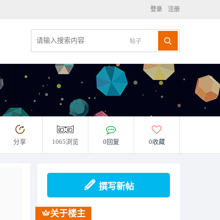
登录
注册
帖子
分享
1065浏览
0回复
0收藏
撰写新帖
关于楼主