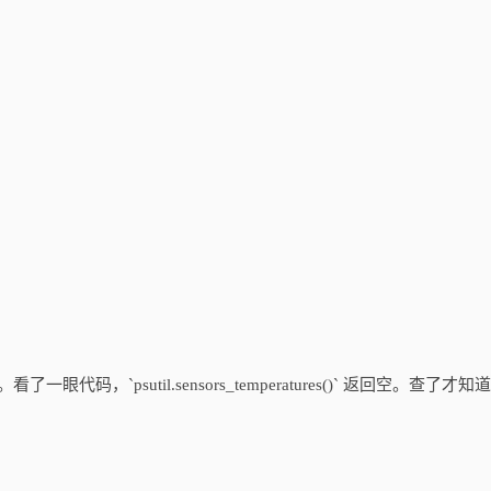
眼代码，`psutil.sensors_temperatures()` 返回空。查了才知