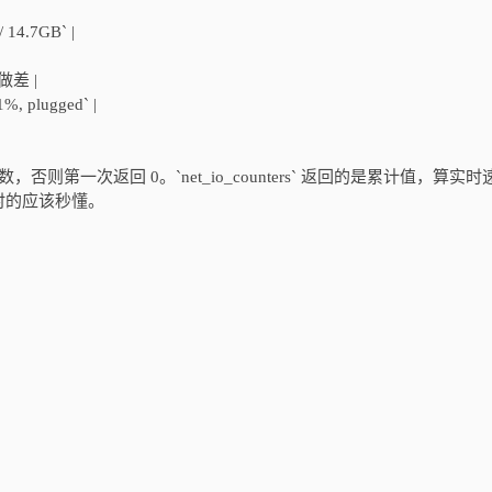
 14.7GB` |
样做差 |
%, plugged` |
才会有准确读数，否则第一次返回 0。`net_io_counters` 返回的是累计值，算实
时的应该秒懂。