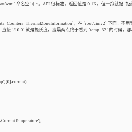
`，在 `root/wmi` 命名空间下。API 很标准，返回值是 0.1K。但一跑就报 `
Counters_ThermalZoneInformation`，在 `root/cimv2` 下面。不
，直接 `/10.0` 就是摄氏度。凌晨两点终于看到 `temp=32` 的时候，
p'][0].current)
rrentTemperature'],