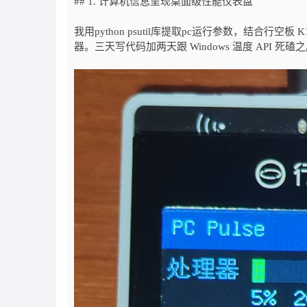
## 1. 计算机信息呈现桌面级性能仪表盘
我用python psutil库提取pc运行参数，结合行空板 
器。三天写代码加两天跟 Windows 温度 API 