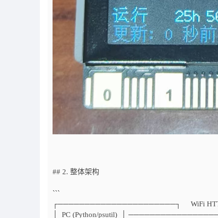
## 2. 整体架构
```
┌──────────────────────┐ WiFi H
│ PC (Python/psutil) │ ───────────────