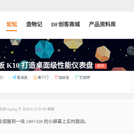
论坛
造物记
DF创客商城
产品资料库
板 K10 打造桌面级性能仪表盘
精华
子：
|
发消息
|
串个门
|
加好友
|
打招呼
 topdog 于 2026-6-25 01:08 编辑
搬到一块 240×320 的小屏幕上实时跳动。