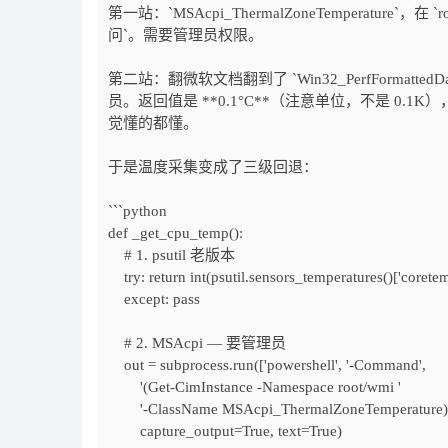
第一站：`MSAcpi_ThermalZoneTemperature
问`。需要管理员权限。
第二站：翻微软文档翻到了 `Win32_PerfFormattedData_
员。返回值是 **0.1°C**（注意单位，不是 0.1K）
觉懂的都懂。
于是温度采集变成了三级回退：
```python
def _get_cpu_temp():
# 1. psutil 老版本
try: return int(psutil.sensors_temperatures()['coretem
except: pass
# 2. MSAcpi — 要管理员
out = subprocess.run(['powershell', '-Command',
'(Get-CimInstance -Namespace root/wmi '
'-ClassName MSAcpi_ThermalZoneTemperature).Cu
capture_output=True, text=True)