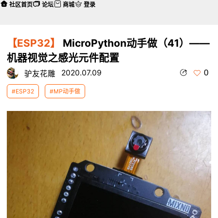
社区首页
论坛
商城
登录
【ESP32】
MicroPython动手做（41）——
机器视觉之感光元件配置
0
2020.07.09
驴友花雕
#ESP32
#MP动手做
本帖最后由 驴友花雕 于 2020-7-12 19:07 编辑