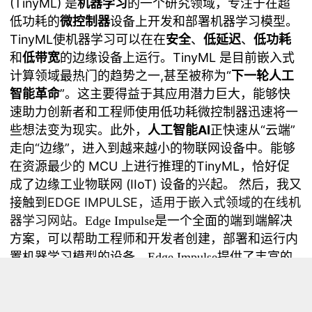
(TinyML) 是
机器学习
的一个研究领域，专注于在超
低功耗的
微控制器
设备上开发和部署机器学习模型。
TinyML使机器学习可以在在
安全
、
低延迟
、
低功耗
和
低带宽
的边缘设备上运行。TinyML 是目前嵌入式
计算领域最热门的趋势之一,甚至被称为“
下一轮人工
智能革命
”。这主要得益于其应用潜力巨大，能够快
速助力创新者和工程师使用低功耗微控制器迅速将一
些想法变为现实。此外，
人工智能AI
正快速从“云端”
走向“边缘”，进入到越来越小的物联网设备中。能够
在资源最少的 MCU 上进行推理的TinyML，恰好促
成了边缘工业物联网 (IIoT) 设备的兴起。 然后，我又
接触到
EDGE IMPULSE，适用于嵌入式领域的在线机
器学习网站。
Edge Impulse是一个全面的端到端解决
方案，可以帮助工程师和开发者创建，部署和运行内
置机器学习模型的设备。Edge Impulse提供了丰富的
工具和库，可以让开发者以高效的方式处理传感器数
据、构建模型等。
Edge Impulse的核心目标是让设备
上的机器学习变得简单、高效和专业化。这样工程师