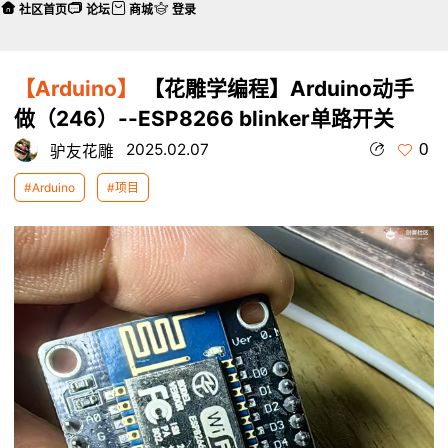
社区首页
论坛
商城
登录
【Arduino】
【花雕学编程】Arduino动手
做（246）--ESP8266 blinker单路开关
0
2025.02.07
驴友花雕
#Arduino
#项目