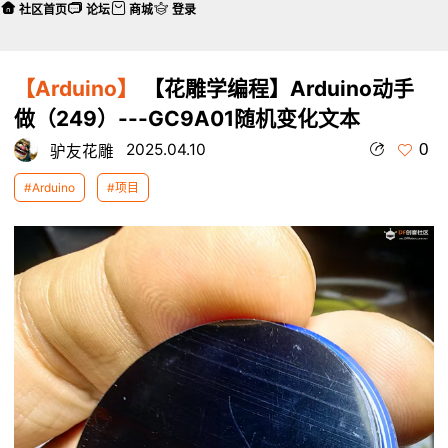
社区首页
论坛
商城
登录
【Arduino】
【花雕学编程】Arduino动手
做（249）---GC9A01随机变化文本
0
2025.04.10
驴友花雕
#Arduino
#项目