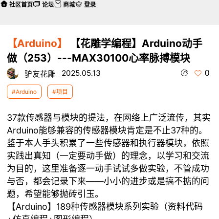
社区首页
论坛
商城
登录
【Arduino】
【花雕学编程】Arduino动手
做（253）---MAX30100心率脉搏模块
0
2025.05.13
驴友花雕
#Arduino
#项目
37款传感器与模块的提法，在网络上广泛流传，其实
Arduino能够兼容的传感器模块肯定是不止37种的。
鉴于本人手头积累了一些传感器和执行器模块，依照
实践出真知（一定要动手做）的理念，以学习和交流
为目的，这里准备逐一动手试试多做实验，不管成功
与否，都会记录下来——小小的进步或是搞不掂的问
题，希望能够抛砖引玉。
【Arduino】189种传感器模块系列实验（资料代码